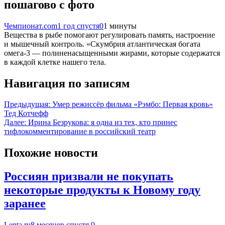
пошагово с фото
Чемпионат.com
1 год спустя
0
1 минуты
Вещества в рыбе помогают регулировать память, настроение
и мышечный контроль. «Скумбрия атлантическая богата
омега-3 — полиненасыщенными жирами, которые содержатся
в каждой клетке нашего тела.
Навигация по записям
Предыдущая:
Умер режиссёр фильма «Рэмбо: Первая кровь»
Тед Котчефф
Далее:
Ирина Безрукова: я одна из тех, кто принес
тифлокомментирование в российский театр
Похожие новости
Россиян призвали не покупать
некоторые продукты к Новому году
заранее
Lenta.ru
8 месяцев спустя
0