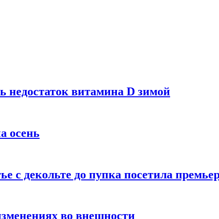
ь недостаток витамина D зимой
а осень
тье с декольте до пупка посетила премье
изменениях во внешности