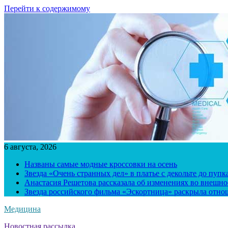
Перейти к содержимому
6 августа, 2026
Названы самые модные кроссовки на осень
Звезда «Очень странных дел» в платье с декольте до пуп
Анастасия Решетова рассказала об изменениях во внешно
Звезда российского фильма «Эскортница» раскрыла отно
Медицина
Новостная рассылка