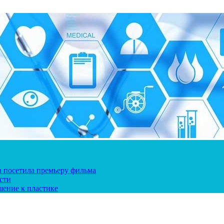
ка посетила премьеру фильма
сти
шение к пластике