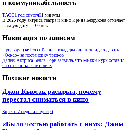
и коммуникабельность
ТАСС
1 год спустя
0
1 минуты
В 2025 году актриса театра и кино Ирина Безрукова отмечает
важную дату — 60 лет.
Навигация по записям
Предыдущая:
Российские каскадеры оценили идею давать
«Оскар» за постановку трюков
Далее:
Актриса Белла Торн заявила, что Микки Рурк оставил
ей синяки на гениталиях
Похожие новости
Джон Кьюсак раскрыл, почему
перестал сниматься в кино
Super.ru
2 недели спустя
0
«Было честью работать с ним»: Джим