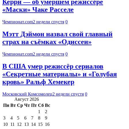
Керри — об умершем режиссёре
«Маски» Чаке Расселе
Чемпионат.com
2 недели спустя
0
Мэтт Дэймон назвал свой главный
страх на съёмках «Одиссеи»
Чемпионат.com
2 недели спустя
0
В США умер режиссёр сериалов
«Секретные материалы» и «Голубая
кровь» Ральф Хемекер
Московский Комсомолец
2 недели спустя
0
Август 2026
Пн
Вт
Ср
Чт
Пт
Сб
Вс
1
2
3
4
5
6
7
8
9
10
11
12
13
14
15
16