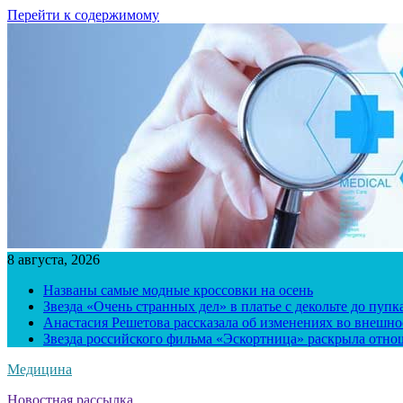
Перейти к содержимому
8 августа, 2026
Названы самые модные кроссовки на осень
Звезда «Очень странных дел» в платье с декольте до пуп
Анастасия Решетова рассказала об изменениях во внешно
Звезда российского фильма «Эскортница» раскрыла отно
Медицина
Новостная рассылка