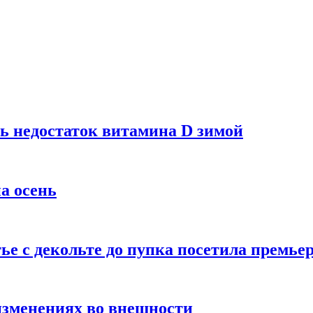
ь недостаток витамина D зимой
а осень
тье с декольте до пупка посетила премье
изменениях во внешности