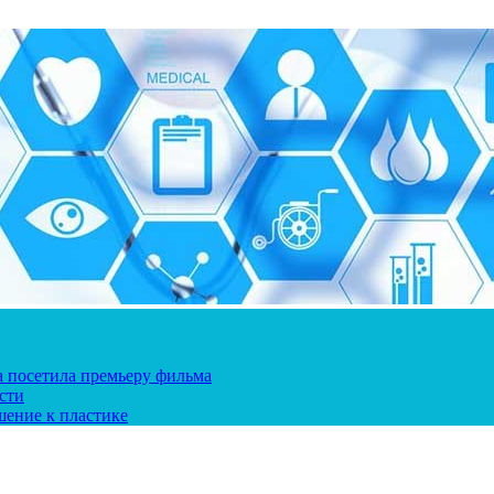
ка посетила премьеру фильма
сти
шение к пластике