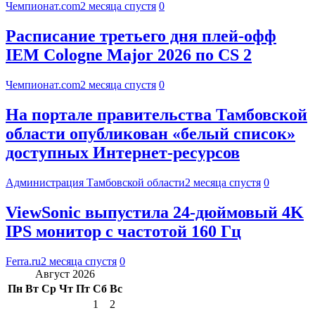
Чемпионат.com
2 месяца спустя
0
Расписание третьего дня плей-офф
IEM Cologne Major 2026 по CS 2
Чемпионат.com
2 месяца спустя
0
На портале правительства Тамбовской
области опубликован «белый список»
доступных Интернет-ресурсов
Администрация Тамбовской области
2 месяца спустя
0
ViewSonic выпустила 24-дюймовый 4K
IPS монитор с частотой 160 Гц
Ferra.ru
2 месяца спустя
0
Август 2026
Пн
Вт
Ср
Чт
Пт
Сб
Вс
1
2