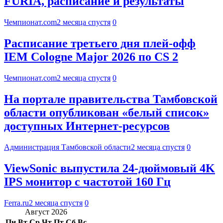
FURIA, расписание и результаты
Чемпионат.com
2 месяца спустя
0
Расписание третьего дня плей-офф
IEM Cologne Major 2026 по CS 2
Чемпионат.com
2 месяца спустя
0
На портале правительства Тамбовской
области опубликован «белый список»
доступных Интернет-ресурсов
Администрация Тамбовской области
2 месяца спустя
0
ViewSonic выпустила 24-дюймовый 4K
IPS монитор с частотой 160 Гц
Ferra.ru
2 месяца спустя
0
Август 2026
Пн
Вт
Ср
Чт
Пт
Сб
Вс