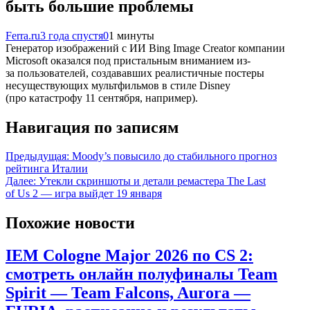
быть большие проблемы
Ferra.ru
3 года спустя
0
1 минуты
Генератор изображений с ИИ Bing Image Creator компании
Microsoft оказался под пристальным вниманием из-
за пользователей, создававших реалистичные постеры
несуществующих мультфильмов в стиле Disney
(про катастрофу 11 сентября, например).
Навигация по записям
Предыдущая:
Moody’s повысило до стабильного прогноз
рейтинга Италии
Далее:
Утекли скриншоты и детали ремастера The Last
of Us 2 — игра выйдет 19 января
Похожие новости
IEM Cologne Major 2026 по CS 2:
смотреть онлайн полуфиналы Team
Spirit — Team Falcons, Aurora —