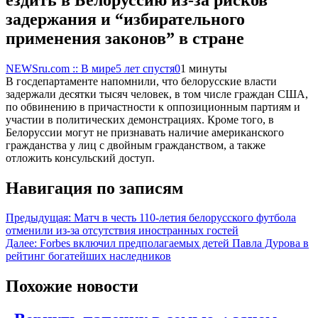
задержания и “избирательного
применения законов” в стране
NEWSru.com :: В мире
5 лет спустя
0
1 минуты
В госдепартаменте напомнили, что белорусские власти
задержали десятки тысяч человек, в том числе граждан США,
по обвинению в причастности к оппозиционным партиям и
участии в политических демонстрациях. Кроме того, в
Белоруссии могут не признавать наличие американского
гражданства у лиц с двойным гражданством, а также
отложить консульский доступ.
Навигация по записям
Предыдущая:
Матч в честь 110-летия белорусского футбола
отменили из-за отсутствия иностранных гостей
Далее:
Forbes включил предполагаемых детей Павла Дурова в
рейтинг богатейших наследников
Похожие новости