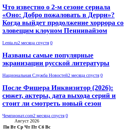
Что известно о 2-м сезоне сериала
«Оно: Добро пожаловать в Дерри»?
Когда выйдет продолжение хоррора со
зловещим клоуном Пеннивайзом
Lenta.ru
2 месяца спустя
0
Названы самые популярные
экранизации русской литературы
Национальная Служба Новостей
2 месяца спустя
0
После Фишера Инквизитор (2026):
сюжет, актеры, дата выхода серий и
стоит ли смотреть новый сезон
Чемпионат.com
2 месяца спустя
0
Август 2026
Пн
Вт
Ср
Чт
Пт
Сб
Вс