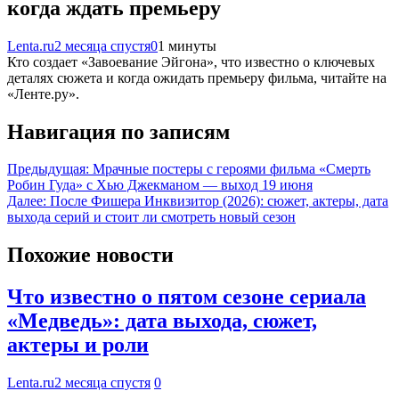
когда ждать премьеру
Lenta.ru
2 месяца спустя
0
1 минуты
Кто создает «Завоевание Эйгона», что известно о ключевых
деталях сюжета и когда ожидать премьеру фильма, читайте на
«Ленте.ру».
Навигация по записям
Предыдущая:
Мрачные постеры с героями фильма «Смерть
Робин Гуда» с Хью Джекманом — выход 19 июня
Далее:
После Фишера Инквизитор (2026): сюжет, актеры, дата
выхода серий и стоит ли смотреть новый сезон
Похожие новости
Что известно о пятом сезоне сериала
«Медведь»: дата выхода, сюжет,
актеры и роли
Lenta.ru
2 месяца спустя
0