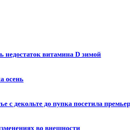
ь недостаток витамина D зимой
а осень
тье с декольте до пупка посетила премье
изменениях во внешности