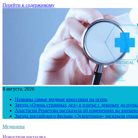
Перейти к содержимому
8 августа, 2026
Названы самые модные кроссовки на осень
Звезда «Очень странных дел» в платье с декольте до пуп
Анастасия Решетова рассказала об изменениях во внешно
Звезда российского фильма «Эскортница» раскрыла отно
Медицина
Новостная рассылка