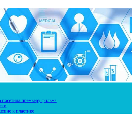
ка посетила премьеру фильма
сти
шение к пластике