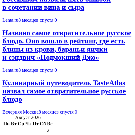
в сочетании вина и сыра
Lenta.ru
8 месяцев спустя
0
Названо самое отвратительное русское
блюдо. Оно вошло в рейтинг, где есть
блины из крови, бараньи яички
и сэндвич «Подмокший Джо»
Lenta.ru
8 месяцев спустя
0
Кулинарный путеводитель TasteAtlas
назвал самое отвратительное русское
блюдо
Вечерняя Москва
8 месяцев спустя
0
Август 2026
Пн
Вт
Ср
Чт
Пт
Сб
Вс
1
2