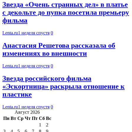
Звезда «Очень странных дел» в платье
с декольте до пупка посетила премьеру
фильма
Lenta.ru
1 неделя спустя
0
Анастасия Решетова рассказала об
изменениях во внешности
Lenta.ru
1 неделя спустя
0
Звезда российского фильма
«Эскортница» раскрыла отношение к
пластике
Lenta.ru
1 неделя спустя
0
Август 2026
Пн
Вт
Ср
Чт
Пт
Сб
Вс
1
2
3
4
5
6
7
8
9