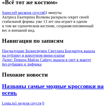
«Всё тот же костюм»
Super.ru
9 месяцев спустя
0
1 минуты
Актриса Екатерина Волкова раскрыла секрет своей
стабильной формы: уже 13 лет она играет в одном
и том же сценическом костюме, сохраняя неизменный
вес и внешний вид.
Навигация по записям
Предыдущая:
Бизнесвумен Светлана Бондарчук вышла
на публику в корсетном мини-платье
Далее:
Певица Майли Сайрус вышла в свет в жакете
без рубашки и лифчика
Похожие новости
Названы самые модные кроссовки на
осень
Lenta.ru
1 неделя спустя
0