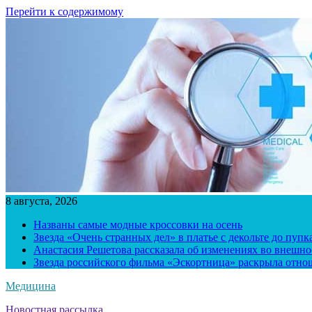
Перейти к содержимому
8 августа, 2026
Названы самые модные кроссовки на осень
Звезда «Очень странных дел» в платье с декольте до пуп
Анастасия Решетова рассказала об изменениях во внешно
Звезда российского фильма «Эскортница» раскрыла отно
Медицина
Новостная рассылка