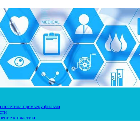
ка посетила премьеру фильма
сти
шение к пластике