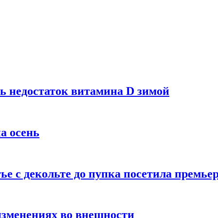
ь недостаток витамина D зимой
а осень
тье с декольте до пупка посетила премье
изменениях во внешности