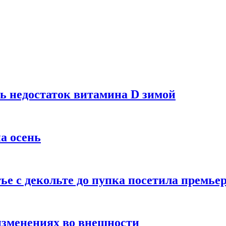
ь недостаток витамина D зимой
а осень
тье с декольте до пупка посетила премье
изменениях во внешности