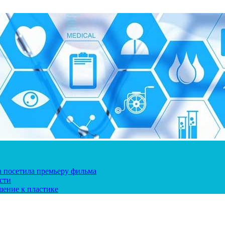
ка посетила премьеру фильма
сти
шение к пластике