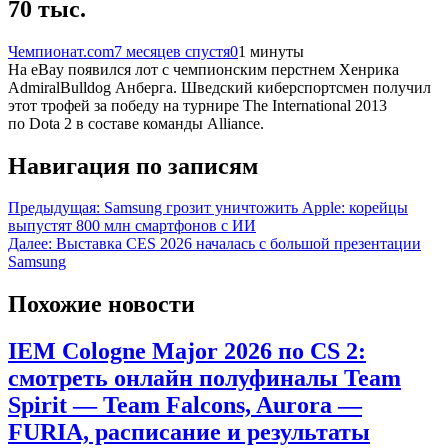
70 тыс.
Чемпионат.com
7 месяцев спустя
0
1 минуты
На eBay появился лот с чемпионским перстнем Хенрика
AdmiralBulldog Анберга. Шведский киберспортсмен получил
этот трофей за победу на турнире The International 2013
по Dota 2 в составе команды Alliance.
Навигация по записям
Предыдущая:
Samsung грозит уничтожить Apple: корейцы
выпустят 800 млн смартфонов с ИИ
Далее:
Выставка CES 2026 началась с большой презентации
Samsung
Похожие новости
IEM Cologne Major 2026 по CS 2:
смотреть онлайн полуфиналы Team
Spirit — Team Falcons, Aurora —
FURIA, расписание и результаты