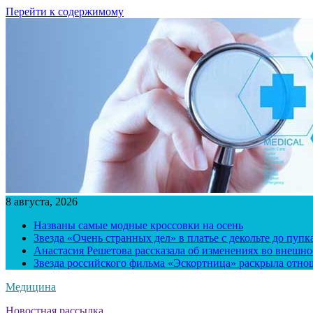
Перейти к содержимому
8 августа, 2026
Названы самые модные кроссовки на осень
Звезда «Очень странных дел» в платье с декольте до пуп
Анастасия Решетова рассказала об изменениях во внешно
Звезда российского фильма «Эскортница» раскрыла отно
Медицина
Новостная рассылка