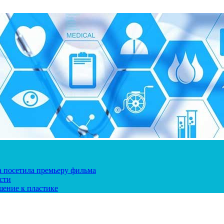
ка посетила премьеру фильма
сти
шение к пластике