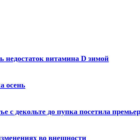
ь недостаток витамина D зимой
а осень
тье с декольте до пупка посетила премье
изменениях во внешности