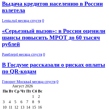
Выдача кредитов населению в России
взлетела
Lenta.ru
4 месяца спустя
0
«Серьезный вызов»: в России оценили
шансы повысить МРОТ до 60 тысяч
рублей
Рамблер
4 месяца спустя
0
В Госдуме рассказали о рисках оплаты
по QR-кодам
Говорит Москва
4 месяца спустя
0
Август 2026
Пн
Вт
Ср
Чт
Пт
Сб
Вс
1
2
3
4
5
6
7
8
9
10
11
12
13
14
15
16