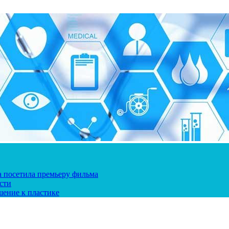
ка посетила премьеру фильма
сти
шение к пластике