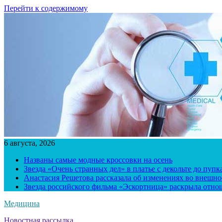
Перейти к содержимому
6 августа, 2026
Названы самые модные кроссовки на осень
Звезда «Очень странных дел» в платье с декольте до пуп
Анастасия Решетова рассказала об изменениях во внешно
Звезда российского фильма «Эскортница» раскрыла отно
Медицина
Новостная рассылка