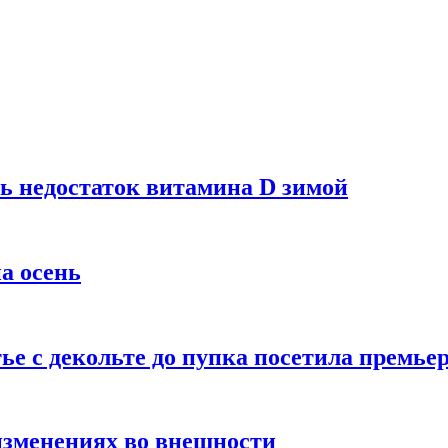
ь недостаток витамина D зимой
а осень
тье с декольте до пупка посетила премье
изменениях во внешности