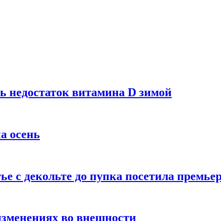
ь недостаток витамина D зимой
а осень
тье с декольте до пупка посетила премье
изменениях во внешности