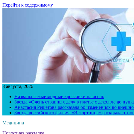
Перейти к содержимому
8 августа, 2026
Названы самые модные кроссовки на осень
Звезда «Очень странных дел» в платье с декольте до пуп
Анастасия Решетова рассказала об изменениях во внешно
Звезда российского фильма «Эскортница» раскрыла отно
Медицина
Новостная рассылка