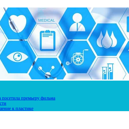
ка посетила премьеру фильма
сти
шение к пластике