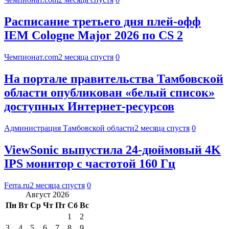
Расписание третьего дня плей-офф
IEM Cologne Major 2026 по CS 2
Чемпионат.com
2 месяца спустя
0
На портале правительства Тамбовской
области опубликован «белый список»
доступных Интернет-ресурсов
Администрация Тамбовской области
2 месяца спустя
0
ViewSonic выпустила 24-дюймовый 4K
IPS монитор с частотой 160 Гц
Ferra.ru
2 месяца спустя
0
Август 2026
Пн
Вт
Ср
Чт
Пт
Сб
Вс
1
2
3
4
5
6
7
8
9