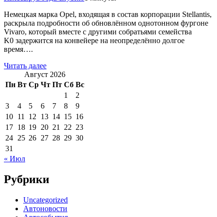
Немецкая марка Opel, входящая в состав корпорации Stellantis,
раскрыла подробности об обновлённом однотонном фургоне
Vivaro, который вместе с другими собратьями семейства
K0 задержится на конвейере на неопределённо долгое
время….
Читать далее
Август 2026
Пн
Вт
Ср
Чт
Пт
Сб
Вс
1
2
3
4
5
6
7
8
9
10
11
12
13
14
15
16
17
18
19
20
21
22
23
24
25
26
27
28
29
30
31
« Июл
Рубрики
Uncategorized
Автоновости