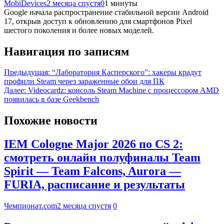
MobiDevices
2 месяца спустя
0
1 минуты
Google начала распространение стабильной версии Android
17, открыв доступ к обновлению для смартфонов Pixel
шестого поколения и более новых моделей.
Навигация по записям
Предыдущая:
“Лаборатория Касперского”: хакеры крадут
профили Steam через зараженные обои для ПК
Далее:
Videocardz: консоль Steam Machine с процессором AMD
появилась в базе Geekbench
Похожие новости
IEM Cologne Major 2026 по CS 2:
смотреть онлайн полуфиналы Team
Spirit — Team Falcons, Aurora —
FURIA, расписание и результаты
Чемпионат.com
2 месяца спустя
0