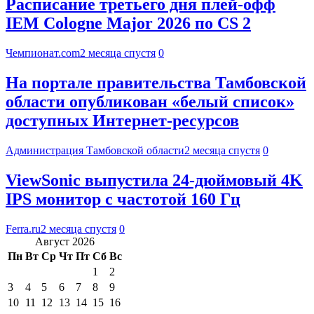
Расписание третьего дня плей-офф
IEM Cologne Major 2026 по CS 2
Чемпионат.com
2 месяца спустя
0
На портале правительства Тамбовской
области опубликован «белый список»
доступных Интернет-ресурсов
Администрация Тамбовской области
2 месяца спустя
0
ViewSonic выпустила 24-дюймовый 4K
IPS монитор с частотой 160 Гц
Ferra.ru
2 месяца спустя
0
Август 2026
Пн
Вт
Ср
Чт
Пт
Сб
Вс
1
2
3
4
5
6
7
8
9
10
11
12
13
14
15
16