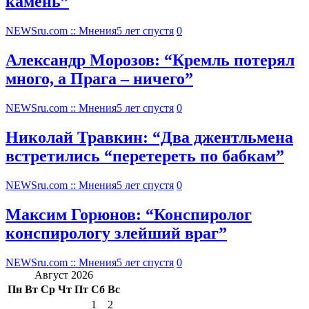
камень”
NEWSru.com :: Мнения
5 лет спустя
0
Александр Морозов: “Кремль потерял
много, а Прага – ничего”
NEWSru.com :: Мнения
5 лет спустя
0
Николай Травкин: “Два джентльмена
встретились “перетереть по бабкам”
NEWSru.com :: Мнения
5 лет спустя
0
Максим Горюнов: “Конспиролог
конспирологу злейший враг”
NEWSru.com :: Мнения
5 лет спустя
0
Август 2026
Пн
Вт
Ср
Чт
Пт
Сб
Вс
1
2