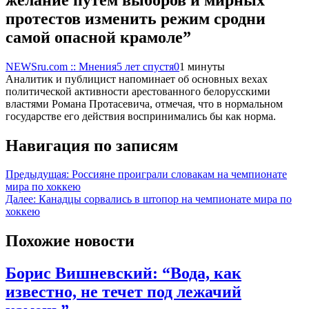
протестов изменить режим сродни
самой опасной крамоле”
NEWSru.com :: Мнения
5 лет спустя
0
1 минуты
Аналитик и публицист напоминает об основных вехах
политической активности арестованного белорусскими
властями Романа Протасевича, отмечая, что в нормальном
государстве его действия воспринимались бы как норма.
Навигация по записям
Предыдущая:
Россияне проиграли словакам на чемпионате
мира по хоккею
Далее:
Канадцы сорвались в штопор на чемпионате мира по
хоккею
Похожие новости
Борис Вишневский: “Вода, как
известно, не течет под лежачий