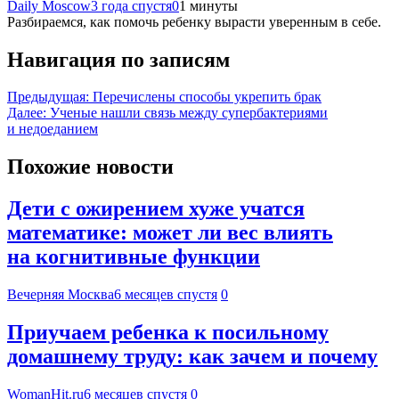
Daily Moscow
3 года спустя
0
1 минуты
Разбираемся, как помочь ребенку вырасти уверенным в себе.
Навигация по записям
Предыдущая:
Перечислены способы укрепить брак
Далее:
Ученые нашли связь между супербактериями
и недоеданием
Похожие новости
Дети с ожирением хуже учатся
математике: может ли вес влиять
на когнитивные функции
Вечерняя Москва
6 месяцев спустя
0
Приучаем ребенка к посильному
домашнему труду: как зачем и почему
WomanHit.ru
6 месяцев спустя
0