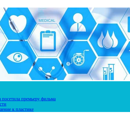
ка посетила премьеру фильма
сти
шение к пластике