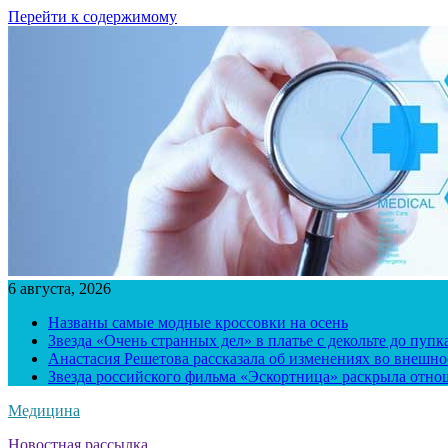
Перейти к содержимому
6 августа, 2026
Названы самые модные кроссовки на осень
Звезда «Очень странных дел» в платье с декольте до пуп
Анастасия Решетова рассказала об изменениях во внешно
Звезда российского фильма «Эскортница» раскрыла отно
Медицина
Новостная рассылка