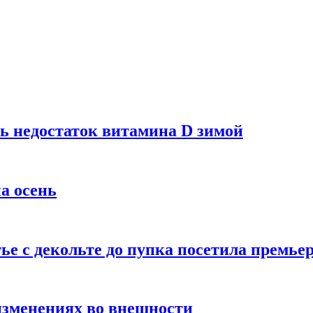
ь недостаток витамина D зимой
а осень
тье с декольте до пупка посетила премье
изменениях во внешности