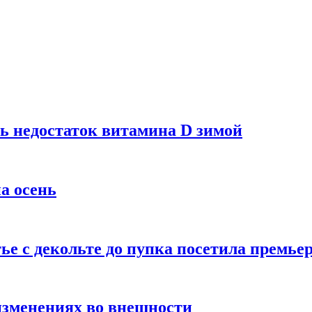
ь недостаток витамина D зимой
а осень
тье с декольте до пупка посетила премье
изменениях во внешности