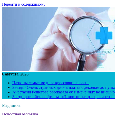
Перейти к содержимому
6 августа, 2026
Названы самые модные кроссовки на осень
Звезда «Очень странных дел» в платье с декольте до пуп
Анастасия Решетова рассказала об изменениях во внешно
Звезда российского фильма «Эскортница» раскрыла отно
Медицина
Новостная рассылка