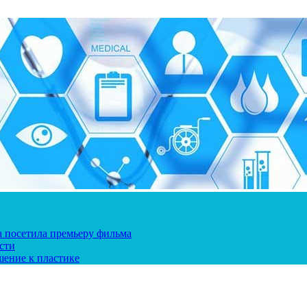
ка посетила премьеру фильма
сти
шение к пластике