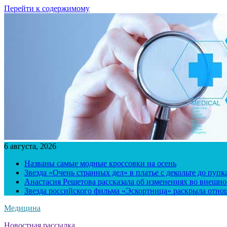
Перейти к содержимому
6 августа, 2026
Названы самые модные кроссовки на осень
Звезда «Очень странных дел» в платье с декольте до пуп
Анастасия Решетова рассказала об изменениях во внешно
Звезда российского фильма «Эскортница» раскрыла отно
Медицина
Новостная рассылка