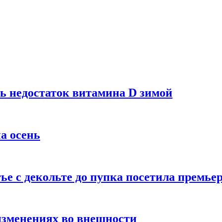
ь недостаток витамина D зимой
а осень
тье с декольте до пупка посетила премье
изменениях во внешности