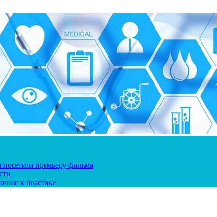
ка посетила премьеру фильма
сти
шение к пластике