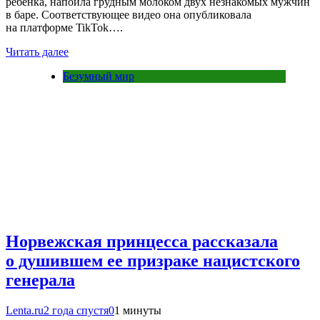
ребенка, напоила грудным молоком двух незнакомых мужчин
в баре. Соответствующее видео она опубликовала
на платформе TikTok….
Читать далее
Безумный мир
Норвежская принцесса рассказала
о душившем ее призраке нацистского
генерала
Lenta.ru
2 года спустя
0
1 минуты