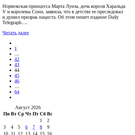
Норвежская принцесса Марта Луиза, дочь короля Харальда
V и королевы Сони, заявила, что в детстве ее преследовал
и душил призрак нациста. Об этом пишет издание Daily
Telegraph….
Читать далее
1
…
42
43
44
45
46
…
64
Август 2026
Пн
Вт
Ср
Чт
Пт
Сб
Вс
1
2
3
4
5
6
7
8
9
10
11
12
13
14
15
16