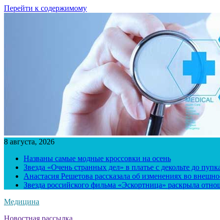
Перейти к содержимому
8 августа, 2026
Названы самые модные кроссовки на осень
Звезда «Очень странных дел» в платье с декольте до пуп
Анастасия Решетова рассказала об изменениях во внешно
Звезда российского фильма «Эскортница» раскрыла отно
Медицина
Новостная рассылка