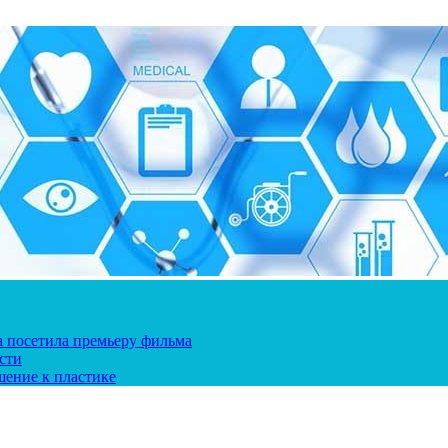
ка посетила премьеру фильма
сти
шение к пластике