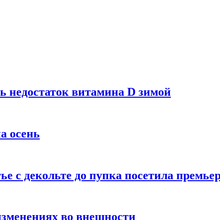
ь недостаток витамина D зимой
а осень
тье с декольте до пупка посетила премье
изменениях во внешности